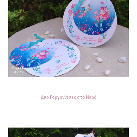
Δυο Γοργονίτσες στο Νερό