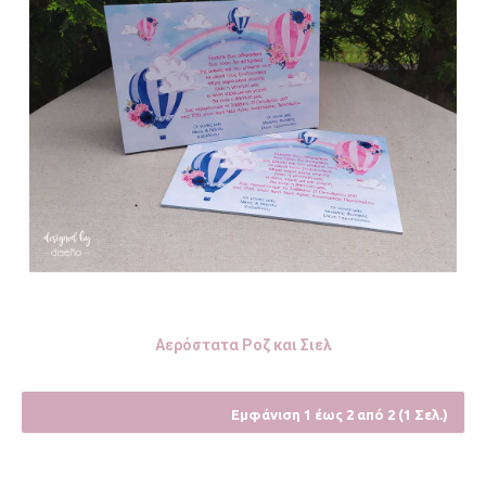
Αερόστατα Ροζ και Σιελ
Εμφάνιση 1 έως 2 από 2 (1 Σελ.)