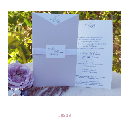
505GB