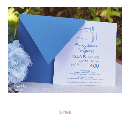
504GB