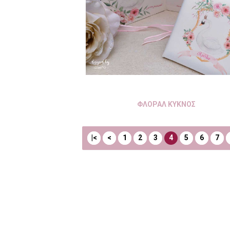
ΦΛΟΡΑΛ ΚΥΚΝΟΣ
|<
<
1
2
3
4
5
6
7