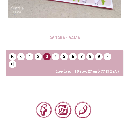
ΑΛΠΑΚΑ - ΛΑΜΑ
|<
<
1
2
3
4
5
6
7
8
9
>
>|
Εμφάνιση 19 έως 27 από 77 (9 Σελ.)