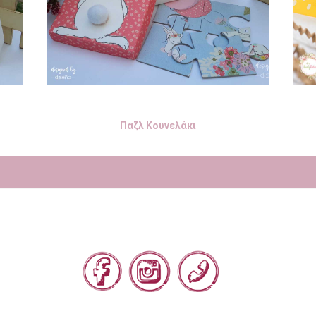
Παζλ Κουνελάκι