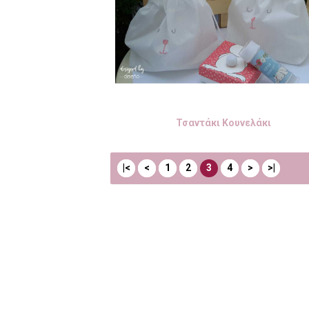
Τσαντάκι Κουνελάκι
|<
<
1
2
3
4
>
>|