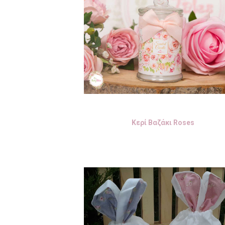
Κερί Βαζάκι Roses