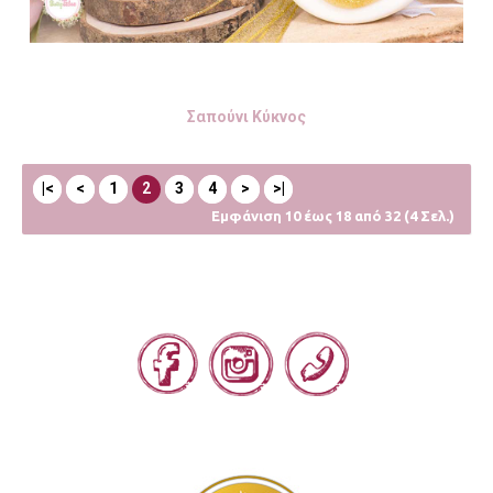
Σαπούνι Κύκνος
|<
<
1
2
3
4
>
>|
Εμφάνιση 10 έως 18 από 32 (4 Σελ.)