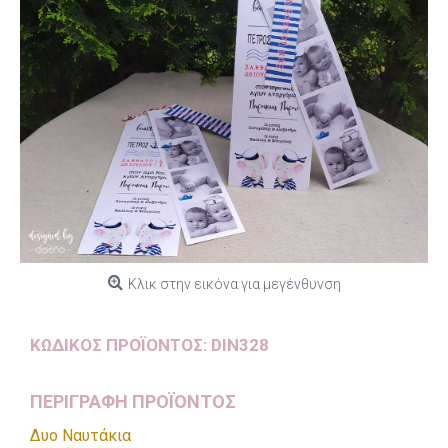
Κλικ στην εικόνα για μεγένθυνση
ΚΩΔΙΚΌΣ ΠΡΟΪΌΝΤΟΣ:
DIN328
ΠΕΡΙΓΡΑΦΗ ΠΡΟΪΟΝΤΟΣ
Δυο Ναυτάκια