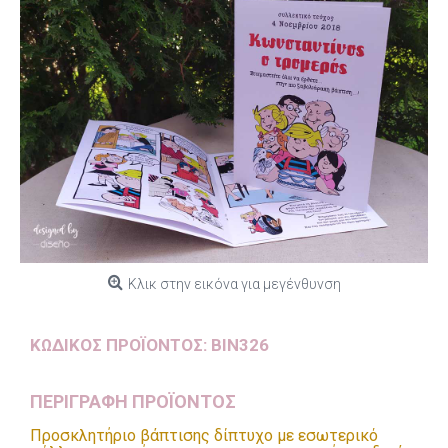
Κλικ στην εικόνα για μεγένθυνση
ΚΩΔΙΚΌΣ ΠΡΟΪΌΝΤΟΣ:
BIN326
ΠΕΡΙΓΡΑΦΗ ΠΡΟΪΟΝΤΟΣ
Προσκλητήριο βάπτισης δίπτυχο με εσωτερικό